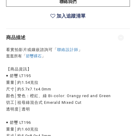
聯絡我們
加入追蹤清單
商品描述
看實拍影片或鑲嵌諮詢可
「
聯絡設計師
」
逛逛所有「
碧璽裸石
」
【商品資訊】
￭ 碧璽 LT195
重量│約1.54克拉
尺寸│約5.7x7.1x4.0mm
顏色│雙色：橙紅、綠 Bi-color: Orangy red and Green
切工│祖母綠混合式 Emerald Mixed Cut
透明度│透明
￭ 碧璽 LT196
重量│約1.60克拉
尺寸│約5.0x8.0x4.3mm