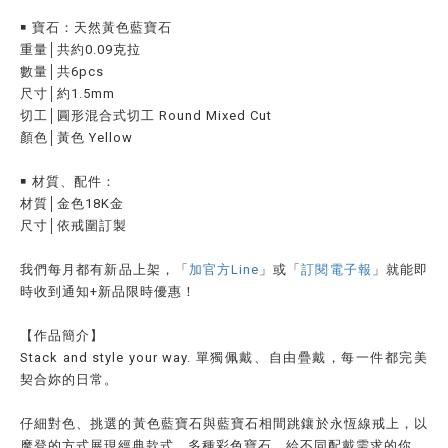
￭ 寶石：天然黃色藍寶石
重量│共約0.09克拉
數量│共6pcs
尺寸│約1.5mm
切工│圓形混合式切工 Round Mixed Cut
顏色│黃色 Yellow
￭ 材質、配件：
材質│金色18K金
尺寸│依戒圍訂製
我們每月都有新品上架，「
加官方Line
」或「
訂閱電子報
」就能即
時收到通知
+
新品限時優惠！
【作品簡介】
Stack and style your way. 單獨佩戴、自由疊戴，每一件都完美
契合妳的日常。
仔細對色、挑選的黃色藍寶石與藍寶石相間跳鑲於永恆線戒上，以
摩登的方式展現經典款式。多種彩色寶石，給不同配戴需求的你。