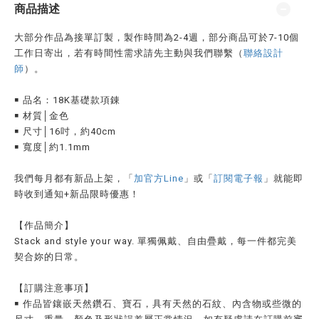
商品描述
大部分作品為接單訂製，製作時間為2-4週，部分商品可於7-10個
工作日寄出，若有時間性需求請先主動與我們聯繫（
聯絡設計
師
）。
￭ 品名：18K基礎款項錬
￭ 材質│金色
￭ 尺寸│16吋，約40cm
￭ 寬度│約1.1mm
我們每月都有新品上架，「
加官方Line
」或「
訂閱電子報
」就能即
時收到通知
+
新品限時優惠！
【作品簡介】
Stack and style your way. 單獨佩戴、自由疊戴，每一件都完美
契合妳的日常。
【訂購注意事項】
￭ 作品皆鑲嵌天然鑽石、寶石，具有天然的石紋、內含物或些微的