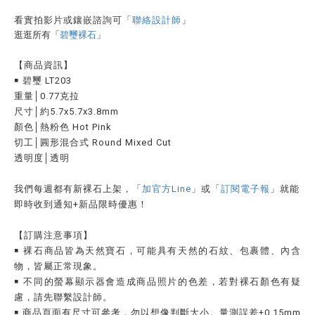
看實拍影片或鑲嵌諮詢可
「
聯絡設計師
」
逛逛所有「
碧璽裸石
」
【商品資訊】
￭ 碧璽 LT203
重量│0.77克拉
尺寸│約5.7x5.7x3.8mm
顏色│熱粉色 Hot Pink
切工│圓形混合式 Round Mixed Cut
透明度│透明
我們每週都有新裸石上架，「
加官方Line
」或「
訂閱電子報
」就能
即時收到通知
+
新品限時優惠！
【訂購注意事項】
￭ 裸石
商品
皆為天
然寶石，可能具有天然的石紋、包裹體、內含
物，皆屬正常現象。
￭ 不同的螢幕顯示器會造成商品照片的色差，若對裸石顏色有疑
慮，請先聯繫設計師。
￭ 商品頁面有尺寸可參考，勿以想像判斷大小。量測誤差±0.15mm