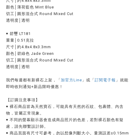
尺寸│約4.8x4.8x3.3mm
顏色│薄荷藍色 Mint Blue
切工│圓形混合式 Round Mixed Cut
透明度│透明
￭ 碧璽 LT181
重量│0.51克拉
尺寸│約4.8x4.8x3.3mm
顏色│碧綠色 Jade Green
切工│圓形混合式 Round Mixed Cut
透明度│透明
我們每週都有新裸石上架，「
加官方Line
」或「
訂閱電子報
」就能
即時收到通知
+
新品限時優惠！
【訂購注意事項】
￭ 裸石商品皆為天然寶石，可能具有天然的石紋、包裹體、內含
物，皆屬正常現象。
￭ 不同的螢幕顯示器會造成商品照片的色差，若對裸石顏色有疑
慮，請先聯繫設計師。
￭ 商品頁面有尺寸可參考，勿以想像判斷大小。量測誤差±0.15mm