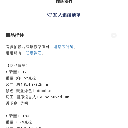
聯絡我們
加入追蹤清單
商品描述
看實拍影片或鑲嵌諮詢可
「
聯絡設計師
」
逛逛所有「
碧璽裸石
」
【商品資訊】
￭ 碧璽 LT171
重量│約0.52克拉
尺寸│約4.8x4.8x3.2mm
顏色│靛藍綠色 Indicolite
切工│圓形混合式 Round Mixed Cut
透明度│透明
￭ 碧璽 LT180
重量│0.49克拉