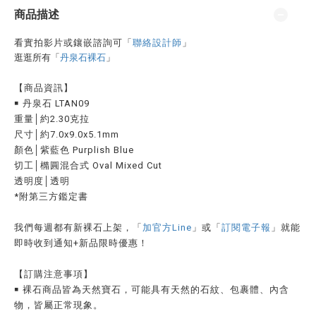
商品描述
看實拍影片或鑲嵌諮詢可
「
聯絡設計師
」
逛逛所有「
丹泉石裸石
」
【商品資訊】
￭ 丹泉石 LTAN09
重量│約2.30克拉
尺寸│約7.0x9.0x5.1mm
顏色│紫藍色 Purplish Blue
切工│橢圓混合式 Oval Mixed Cut
透明度│透明
*附第三方鑑定書
我們每週都有新裸石上架，「
加官方Line
」或「
訂閱電子報
」就能
即時收到通知
+
新品限時優惠！
【訂購注意事項】
￭ 裸石商品皆為天然寶石，可能具有天然的石紋、包裹體、內含
物，皆屬正常現象。