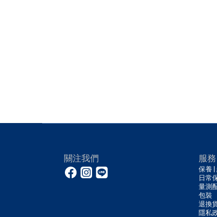
關注我們
服務
保養 |
日常
量測
包裝
退換
隱私