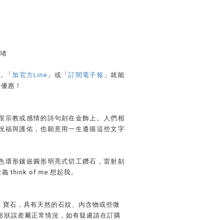
耳堵
，「
加官方Line
」或「
訂閱電子報
」就能
時優惠！
跟宗教或感情的詩句刻在金飾上。人們相
祝福與護佑，也願意用一生遵循這些文字
色環形鑲嵌圓形明亮式切工鑽石，雷射刻
義 think of me 想起我。
石、寶石，具有天然的石紋、內含物或些微
形狀誤差屬正常情況，如有疑慮請在訂購