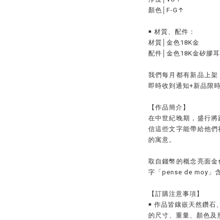
顏色│F-G↑
￭ 材質、配件：
材質│金色18K金
配件│金色18K金矽膠
我們每月都有新品上架
即時收到通知
+
新品限
【作品簡介】
在中世紀晚期，盛行將
信這些文字能帶給他們
的寓意。
取自錢幣的概念亮面金
字「pense de moy」含
【訂購注意事項】
￭ 作品皆鑲嵌天然鑽
的尺寸、重量、顏色及