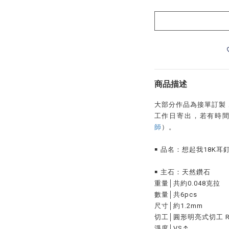
商品描述
大部分作品為接單訂製，
工作日寄出，若有時
師
）。
￭ 品名：想起我18K耳釘 p
￭ 主石：天然鑽石
重量│共約0.048克拉
數量│共6pcs
尺寸│約1.2mm
切工│圓形明亮式切工 Round
淨度│VS↑