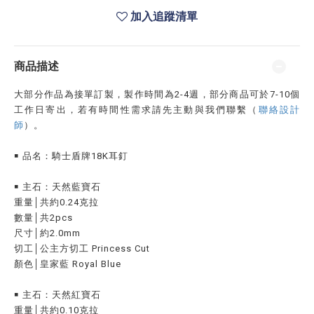
加入追蹤清單
商品描述
大部分作品為接單訂製，製作時間為2-4週，部分商品可於7-10個
工作日寄出，若有時間性需求請先主動與我們聯繫（
聯絡設計
師
）。
￭ 品名：騎士盾牌18K耳釘
￭ 主石：天然藍寶石
重量│共約0.24克拉
數量│共2pcs
尺寸│約2.0mm
切工│公主方切工 Princess Cut
顏色│皇家藍 Royal Blue
￭ 主石：天然紅寶石
重量│共約0.10克拉