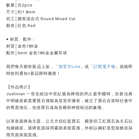
數量│共2pcs
尺寸│約1.8mm
切工│圓形混合式 Round Mixed Cut
顏色│紅色 Red
￭ 材質、配件：
材質│金色18K金
配件│6mm 金色18K金金屬耳堵
我們每月都有新品上架，「
加官方Line
」或「
訂閱電子報
」就能即
時收到通知
+
新品限時優惠！
【作品簡介】
Justinian 一世在統治中世紀最為輝煌的拜占庭帝國時，於新法典
中明確規範貴重寶石僅能為皇室所擁有，確立了寶石在當時社會中
的尊貴地位，也使寶石成為皇權與神授統治的象徵。
以箏形盾牌為主題，公主方切紅藍寶石、圓形切工紅寶石為主石以
包鑲鑲嵌。盾牌底面採用霧面表面質感，外框以鉚釘造型裝飾並採
用亮面表面質感。