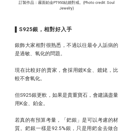
訂製作品：霧面鉑金PT950結婚對戒。(Photo credit: Soul
Jewelry)
▌S925銀，相對好入手
銀飾大家相對很熟悉，不過以往最令人詬病的
是過敏、氧化的問題。
現在比較好的賣家，會採用鍍K金、鍍銠，比
較不會氧化。
但S925銀更軟，如果是貴重寶石，會建議盡量
用K金、鉑金。
若真的有預算考量，「鈀銀」是可以考慮的材
質。鈀銀一樣是92.5%銀，只是用鈀金去做合