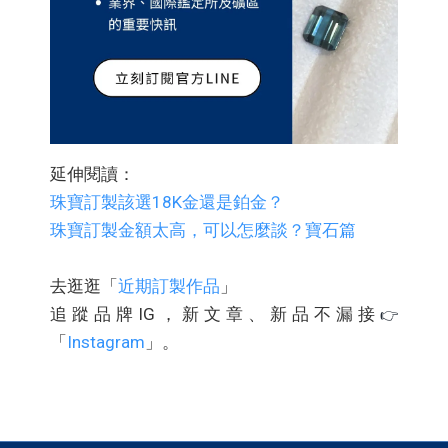
延伸閱讀：
珠寶訂製該選18K金還是鉑金？
珠寶訂製金額太高，可以怎麼談？寶石篇
去逛逛「
近期訂製作品
」
追蹤品牌IG，新文章、新品不漏接
👉
「
Instagram
」。